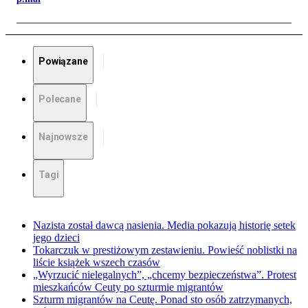
Powiązane
Polecane
Najnowsze
Tagi
Nazista został dawcą nasienia. Media pokazują historię setek
jego dzieci
Tokarczuk w prestiżowym zestawieniu. Powieść noblistki na
liście książek wszech czasów
„Wyrzucić nielegalnych”, „chcemy bezpieczeństwa”. Protest
mieszkańców Ceuty po szturmie migrantów
Szturm migrantów na Ceutę. Ponad sto osób zatrzymanych,