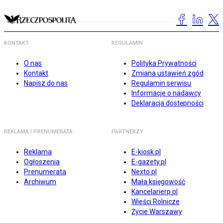
KONTAKT
REGULAMIN
O nas
Polityka Prywatności
Kontakt
Zmiana ustawień zgód
Napisz do nas
Regulamin serwisu
Informacje o nadawcy
Deklaracja dostępności
REKLAMA I PRENUMERATA
PARTNERZY
Reklama
E-kiosk.pl
Ogłoszenia
E-gazety.pl
Prenumerata
Nexto.pl
Archiwum
Mała księgowość
Kancelarierp.pl
Wieści Rolnicze
Życie Warszawy