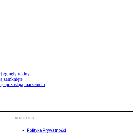
 zginęły rekiny
dą zamknięte
acje pozostają marzeniem
REGULAMIN
Polityka Prywatności