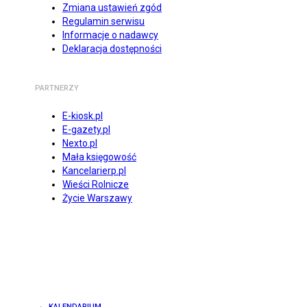
Zmiana ustawień zgód
Regulamin serwisu
Informacje o nadawcy
Deklaracja dostępności
PARTNERZY
E-kiosk.pl
E-gazety.pl
Nexto.pl
Mała księgowość
Kancelarierp.pl
Wieści Rolnicze
Życie Warszawy
KALENDARIUM