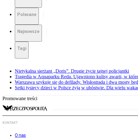
Polecane
Najnowsze
Tagi
Nietykalna sierżant „Doris”. Drugie życie tajnej policjantki
Tragedia w Aquaparku Reda. Ujawniono kulisy awarii, w której
Warszawa szykuje się do defilady. Wisłostrada i dwa mosty bę
Setki tysięcy dzieci w Polsce żyją w ubóstwie. Dla wielu wak
Promowane treści
KONTAKT
O nas