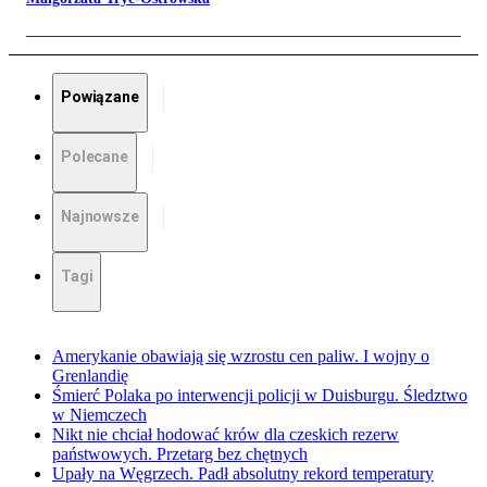
Powiązane
Polecane
Najnowsze
Tagi
Amerykanie obawiają się wzrostu cen paliw. I wojny o
Grenlandię
Śmierć Polaka po interwencji policji w Duisburgu. Śledztwo
w Niemczech
Nikt nie chciał hodować krów dla czeskich rezerw
państwowych. Przetarg bez chętnych
Upały na Węgrzech. Padł absolutny rekord temperatury