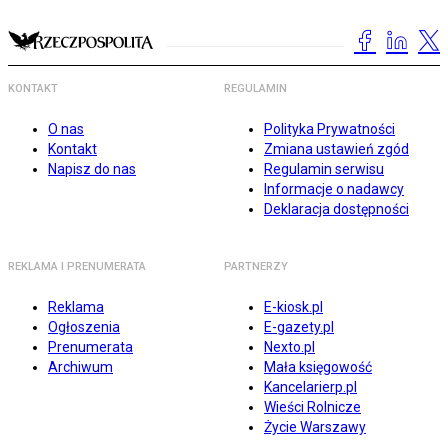
KONTAKT
REGULAMIN
O nas
Polityka Prywatności
Kontakt
Zmiana ustawień zgód
Napisz do nas
Regulamin serwisu
Informacje o nadawcy
Deklaracja dostępności
REKLAMA I PRENUMERATA
PARTNERZY
Reklama
E-kiosk.pl
Ogłoszenia
E-gazety.pl
Prenumerata
Nexto.pl
Archiwum
Mała księgowość
Kancelarierp.pl
Wieści Rolnicze
Życie Warszawy