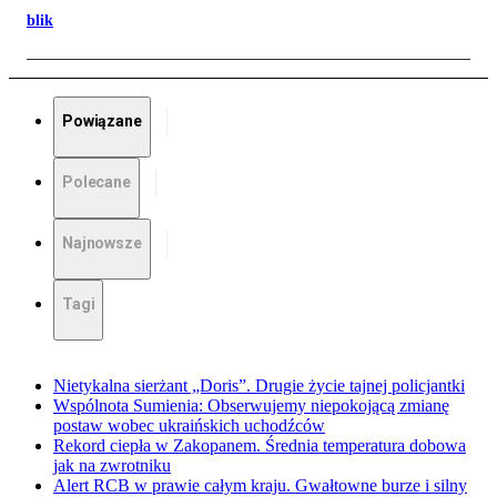
blik
Powiązane
Polecane
Najnowsze
Tagi
Nietykalna sierżant „Doris”. Drugie życie tajnej policjantki
Wspólnota Sumienia: Obserwujemy niepokojącą zmianę
postaw wobec ukraińskich uchodźców
Rekord ciepła w Zakopanem. Średnia temperatura dobowa
jak na zwrotniku
Alert RCB w prawie całym kraju. Gwałtowne burze i silny