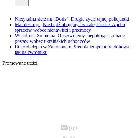
Nietykalna sierżant „Doris”. Drugie życie tajnej policjantki
Manifestacje „Nie bądź obojętny” w całej Polsce. Apel o
sprzeciw wobec nienawiści i przemocy
Wspólnota Sumienia: Obserwujemy niepokojącą zmianę
postaw wobec ukraińskich uchodźców
Rekord ciepła w Zakopanem. Średnia temperatura dobowa
jak na zwrotniku
Promowane treści