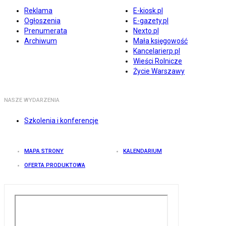
Reklama
E-kiosk.pl
Ogłoszenia
E-gazety.pl
Prenumerata
Nexto.pl
Archiwum
Mała księgowość
Kancelarierp.pl
Wieści Rolnicze
Życie Warszawy
NASZE WYDARZENIA
Szkolenia i konferencje
MAPA STRONY
KALENDARIUM
OFERTA PRODUKTOWA