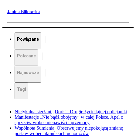
Janina Blikowska
Powiązane
Polecane
Najnowsze
Tagi
Nietykalna sierżant „Doris”. Drugie życie tajnej policjantki
Manifestacje „Nie bądź obojętny” w całej Polsce. Apel o
sprzeciw wobec nienawiści i przemocy
Wspólnota Sumienia: Obserwujemy niepokojącą zmianę
postaw wobec ukraińskich uchodźców