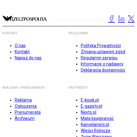
KONTAKT
REGULAMIN
O nas
Polityka Prywatności
Kontakt
Zmiana ustawień zgód
Napisz do nas
Regulamin serwisu
Informacje o nadawcy
Deklaracja dostępności
REKLAMA I PRENUMERATA
PARTNERZY
Reklama
E-kiosk.pl
Ogłoszenia
E-gazety.pl
Prenumerata
Nexto.pl
Archiwum
Mała księgowość
Kancelarierp.pl
Wieści Rolnicze
Życie Warszawy