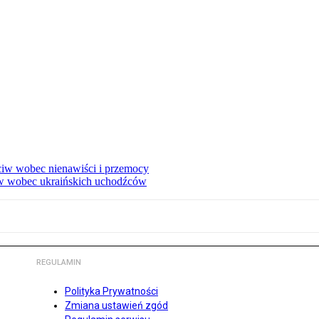
eciw wobec nienawiści i przemocy
w wobec ukraińskich uchodźców
REGULAMIN
Polityka Prywatności
Zmiana ustawień zgód