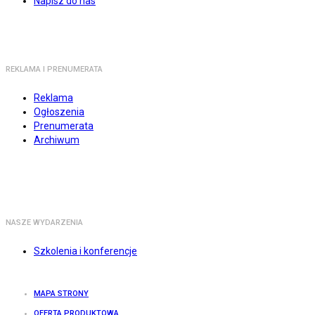
Napisz do nas
REKLAMA I PRENUMERATA
Reklama
Ogłoszenia
Prenumerata
Archiwum
NASZE WYDARZENIA
Szkolenia i konferencje
MAPA STRONY
OFERTA PRODUKTOWA