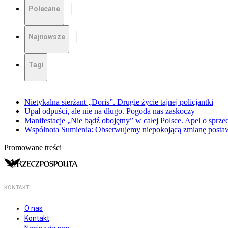
Polecane
Najnowsze
Tagi
Nietykalna sierżant „Doris”. Drugie życie tajnej policjantki
Upał odpuści, ale nie na długo. Pogoda nas zaskoczy
Manifestacje „Nie bądź obojętny” w całej Polsce. Apel o sprz
Wspólnota Sumienia: Obserwujemy niepokojącą zmianę posta
Promowane treści
KONTAKT
O nas
Kontakt