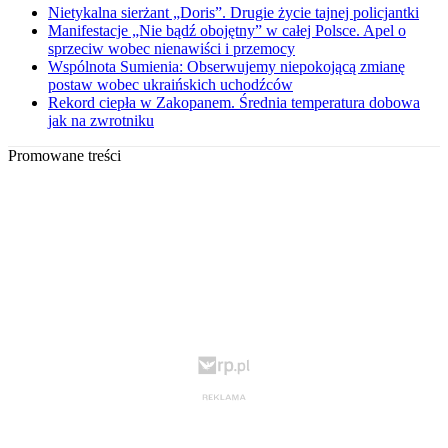
Nietykalna sierżant „Doris”. Drugie życie tajnej policjantki
Manifestacje „Nie bądź obojętny” w całej Polsce. Apel o
sprzeciw wobec nienawiści i przemocy
Wspólnota Sumienia: Obserwujemy niepokojącą zmianę
postaw wobec ukraińskich uchodźców
Rekord ciepła w Zakopanem. Średnia temperatura dobowa
jak na zwrotniku
Promowane treści