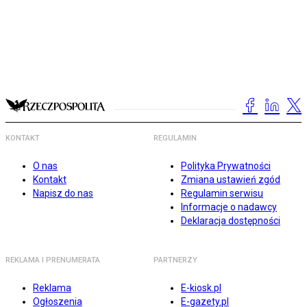
KONTAKT
REGULAMIN
O nas
Polityka Prywatności
Kontakt
Zmiana ustawień zgód
Napisz do nas
Regulamin serwisu
Informacje o nadawcy
Deklaracja dostępności
REKLAMA I PRENUMERATA
PARTNERZY
Reklama
E-kiosk.pl
Ogłoszenia
E-gazety.pl