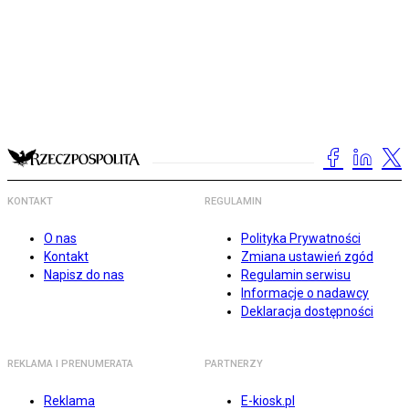
KONTAKT
REGULAMIN
O nas
Polityka Prywatności
Kontakt
Zmiana ustawień zgód
Napisz do nas
Regulamin serwisu
Informacje o nadawcy
Deklaracja dostępności
REKLAMA I PRENUMERATA
PARTNERZY
Reklama
E-kiosk.pl