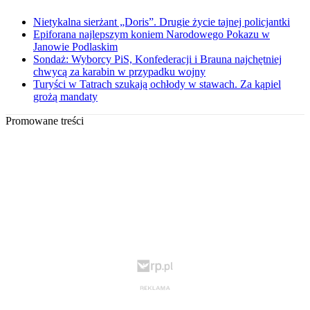
Nietykalna sierżant „Doris”. Drugie życie tajnej policjantki
Epiforana najlepszym koniem Narodowego Pokazu w
Janowie Podlaskim
Sondaż: Wyborcy PiS, Konfederacji i Brauna najchętniej
chwycą za karabin w przypadku wojny
Turyści w Tatrach szukają ochłody w stawach. Za kąpiel
grożą mandaty
Promowane treści