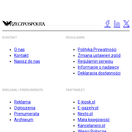
KONTAKT
REGULAMIN
O nas
Polityka Prywatności
Kontakt
Zmiana ustawień zgód
Napisz do nas
Regulamin serwisu
Informacje o nadawcy
Deklaracja dostępności
REKLAMA I PRENUMERATA
PARTNERZY
Reklama
E-kiosk.pl
Ogłoszenia
E-gazety.pl
Prenumerata
Nexto.pl
Archiwum
Mała księgowość
Kancelarierp.pl
Wieści Rolnicze