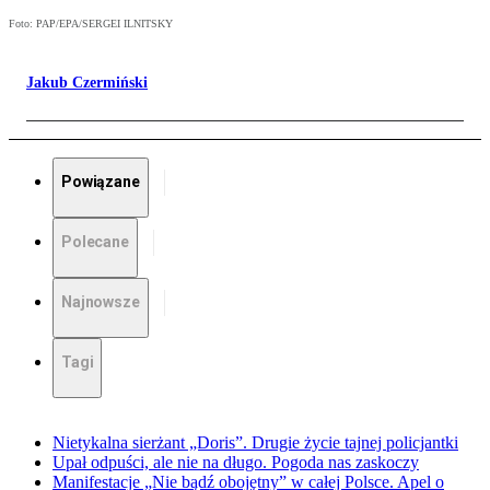
Foto: PAP/EPA/SERGEI ILNITSKY
Jakub Czermiński
Powiązane
Polecane
Najnowsze
Tagi
Nietykalna sierżant „Doris”. Drugie życie tajnej policjantki
Upał odpuści, ale nie na długo. Pogoda nas zaskoczy
Manifestacje „Nie bądź obojętny” w całej Polsce. Apel o