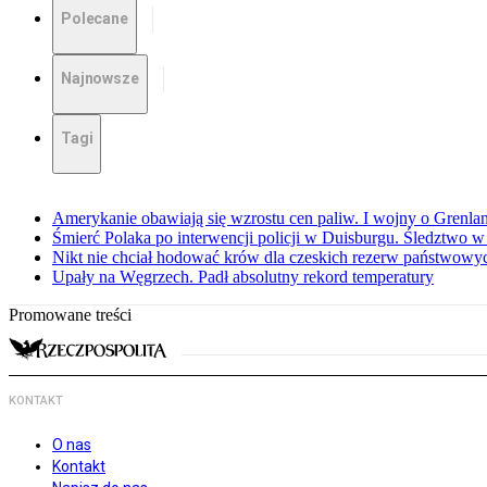
Polecane
Najnowsze
Tagi
Amerykanie obawiają się wzrostu cen paliw. I wojny o Grenla
Śmierć Polaka po interwencji policji w Duisburgu. Śledztwo 
Nikt nie chciał hodować krów dla czeskich rezerw państwowyc
Upały na Węgrzech. Padł absolutny rekord temperatury
Promowane treści
KONTAKT
O nas
Kontakt