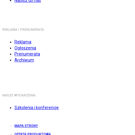
Napisz do nas
REKLAMA I PRENUMERATA
Reklama
Ogłoszenia
Prenumerata
Archiwum
NASZE WYDARZENIA
Szkolenia i konferencje
MAPA STRONY
OFERTA PRODUKTOWA