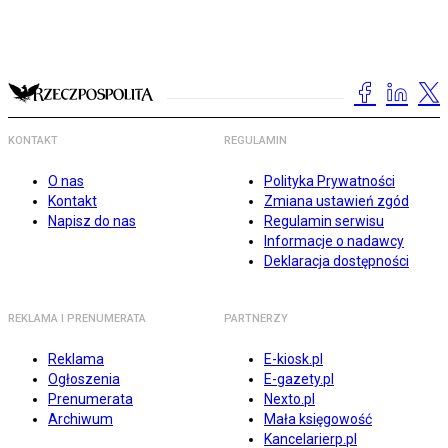
KONTAKT
REGULAMIN
O nas
Polityka Prywatności
Kontakt
Zmiana ustawień zgód
Napisz do nas
Regulamin serwisu
Informacje o nadawcy
Deklaracja dostępności
REKLAMA I PRENUMERATA
PARTNERZY
Reklama
E-kiosk.pl
Ogłoszenia
E-gazety.pl
Prenumerata
Nexto.pl
Archiwum
Mała księgowość
Kancelarierp.pl