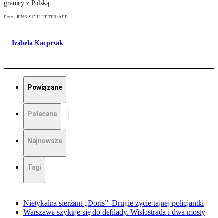
granicy z Polską
Foto: JENS SCHLUETER/AFP
Izabela Kacprzak
Powiązane
Polecane
Najnowsze
Tagi
Nietykalna sierżant „Doris”. Drugie życie tajnej policjantki
Warszawa szykuje się do defilady. Wisłostrada i dwa mosty