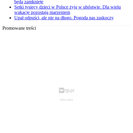
będą zamknięte
Setki tysięcy dzieci w Polsce żyją w ubóstwie. Dla wielu
wakacje pozostają marzeniem
Upał odpuści, ale nie na długo. Pogoda nas zaskoczy
Promowane treści