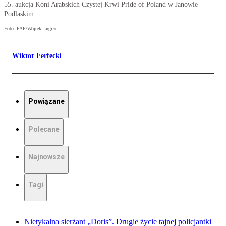
55. aukcja Koni Arabskich Czystej Krwi Pride of Poland w Janowie
Podlaskim
Foto: PAP/Wojtek Jargiło
Wiktor Ferfecki
Powiązane
Polecane
Najnowsze
Tagi
Nietykalna sierżant „Doris”. Drugie życie tajnej policjantki