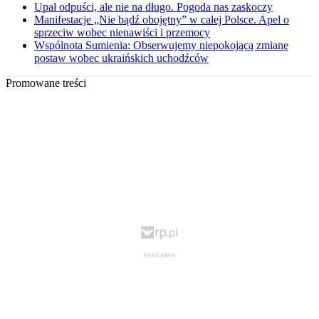
Upał odpuści, ale nie na długo. Pogoda nas zaskoczy
Manifestacje „Nie bądź obojętny” w całej Polsce. Apel o
sprzeciw wobec nienawiści i przemocy
Wspólnota Sumienia: Obserwujemy niepokojącą zmianę
postaw wobec ukraińskich uchodźców
Promowane treści