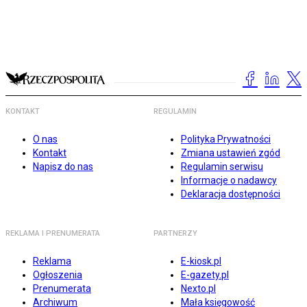
KONTAKT
REGULAMIN
O nas
Polityka Prywatności
Kontakt
Zmiana ustawień zgód
Napisz do nas
Regulamin serwisu
Informacje o nadawcy
Deklaracja dostępności
REKLAMA I PRENUMERATA
PARTNERZY
Reklama
E-kiosk.pl
Ogłoszenia
E-gazety.pl
Prenumerata
Nexto.pl
Archiwum
Mała księgowość