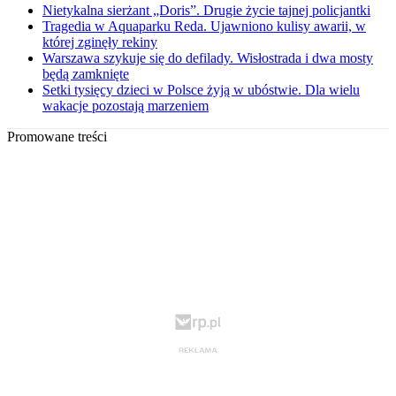
Nietykalna sierżant „Doris”. Drugie życie tajnej policjantki
Tragedia w Aquaparku Reda. Ujawniono kulisy awarii, w
której zginęły rekiny
Warszawa szykuje się do defilady. Wisłostrada i dwa mosty
będą zamknięte
Setki tysięcy dzieci w Polsce żyją w ubóstwie. Dla wielu
wakacje pozostają marzeniem
Promowane treści