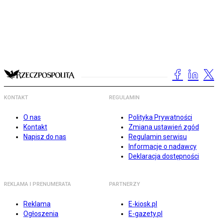
KONTAKT
REGULAMIN
O nas
Polityka Prywatności
Kontakt
Zmiana ustawień zgód
Napisz do nas
Regulamin serwisu
Informacje o nadawcy
Deklaracja dostępności
REKLAMA I PRENUMERATA
PARTNERZY
Reklama
E-kiosk.pl
Ogłoszenia
E-gazety.pl