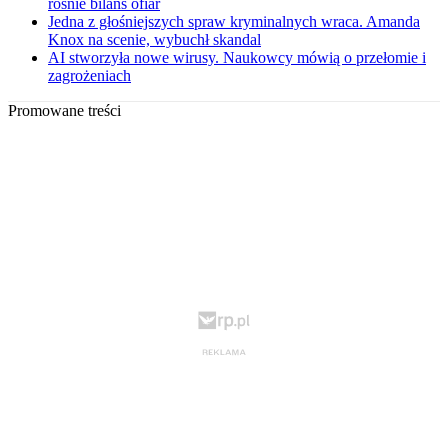
rośnie bilans ofiar
Jedna z głośniejszych spraw kryminalnych wraca. Amanda
Knox na scenie, wybuchł skandal
AI stworzyła nowe wirusy. Naukowcy mówią o przełomie i
zagrożeniach
Promowane treści