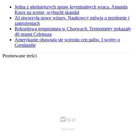
Jedna z głośniejszych spraw kryminalnych wraca. Amanda
Knox na scenie, wybuchł skandal
AI stworzyła nowe wirusy. Naukowcy mówią o przełomie i
zagrożeniach
Rekordowa temperatura w Chorwacji. Termometry pokazały
40 stopni Celsjusza
Amerykanie obawiają się wzrostu cen paliw. I wojny o
Grenlandię
Promowane treści