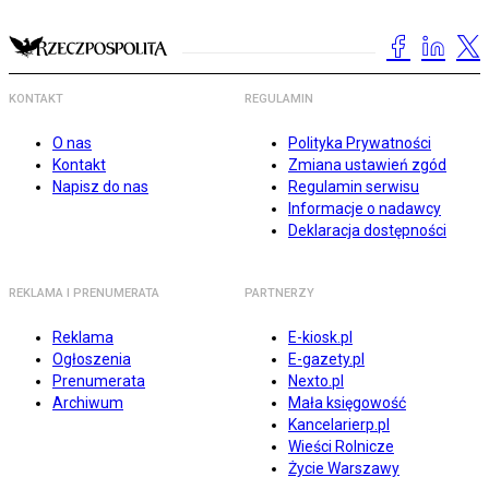
KONTAKT
REGULAMIN
O nas
Polityka Prywatności
Kontakt
Zmiana ustawień zgód
Napisz do nas
Regulamin serwisu
Informacje o nadawcy
Deklaracja dostępności
REKLAMA I PRENUMERATA
PARTNERZY
Reklama
E-kiosk.pl
Ogłoszenia
E-gazety.pl
Prenumerata
Nexto.pl
Archiwum
Mała księgowość
Kancelarierp.pl
Wieści Rolnicze
Życie Warszawy