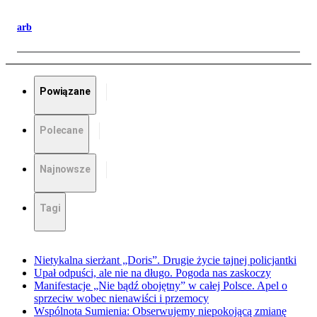
arb
Powiązane
Polecane
Najnowsze
Tagi
Nietykalna sierżant „Doris”. Drugie życie tajnej policjantki
Upał odpuści, ale nie na długo. Pogoda nas zaskoczy
Manifestacje „Nie bądź obojętny” w całej Polsce. Apel o
sprzeciw wobec nienawiści i przemocy
Wspólnota Sumienia: Obserwujemy niepokojącą zmianę