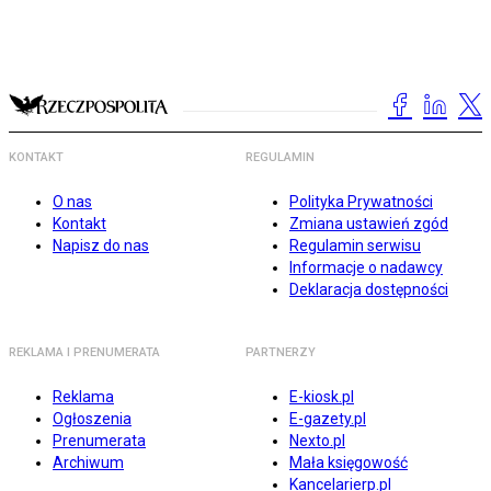
KONTAKT
REGULAMIN
O nas
Polityka Prywatności
Kontakt
Zmiana ustawień zgód
Napisz do nas
Regulamin serwisu
Informacje o nadawcy
Deklaracja dostępności
REKLAMA I PRENUMERATA
PARTNERZY
Reklama
E-kiosk.pl
Ogłoszenia
E-gazety.pl
Prenumerata
Nexto.pl
Archiwum
Mała księgowość
Kancelarierp.pl