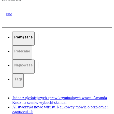
Foto: Adobe Stock
zew
Powiązane
Polecane
Najnowsze
Tagi
Jedna z głośniejszych spraw kryminalnych wraca. Amanda
Knox na scenie, wybuchł skandal
AI stworzyła nowe wirusy. Naukowcy mówią o przełomie i
zagrożeniach