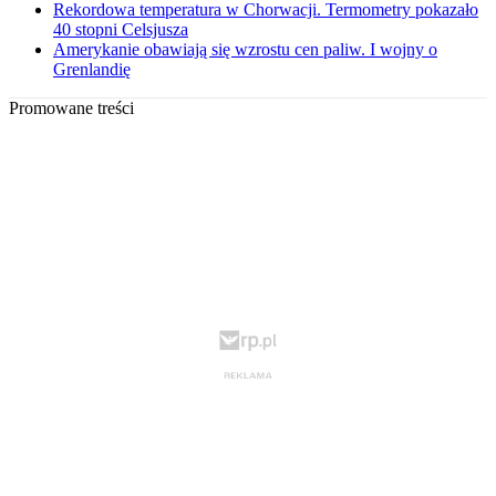
Rekordowa temperatura w Chorwacji. Termometry pokazało
40 stopni Celsjusza
Amerykanie obawiają się wzrostu cen paliw. I wojny o
Grenlandię
Promowane treści