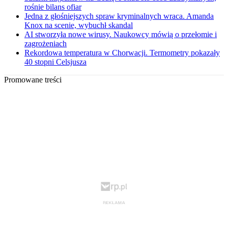
rośnie bilans ofiar
Jedna z głośniejszych spraw kryminalnych wraca. Amanda
Knox na scenie, wybuchł skandal
AI stworzyła nowe wirusy. Naukowcy mówią o przełomie i
zagrożeniach
Rekordowa temperatura w Chorwacji. Termometry pokazały
40 stopni Celsjusza
Promowane treści