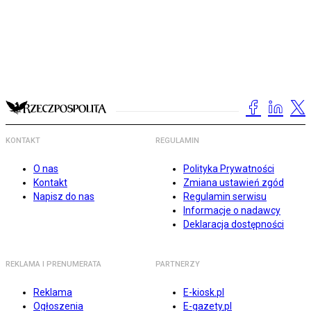
KONTAKT
REGULAMIN
O nas
Polityka Prywatności
Kontakt
Zmiana ustawień zgód
Napisz do nas
Regulamin serwisu
Informacje o nadawcy
Deklaracja dostępności
REKLAMA I PRENUMERATA
PARTNERZY
Reklama
E-kiosk.pl
Ogłoszenia
E-gazety.pl