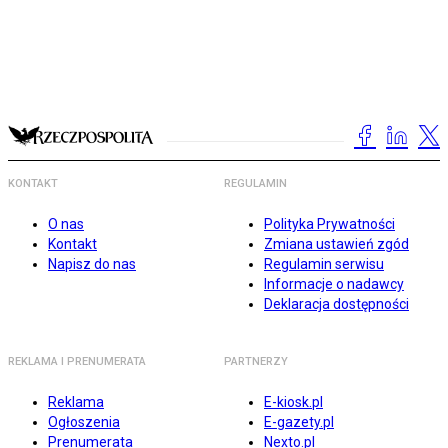
KONTAKT
REGULAMIN
O nas
Polityka Prywatności
Kontakt
Zmiana ustawień zgód
Napisz do nas
Regulamin serwisu
Informacje o nadawcy
Deklaracja dostępności
REKLAMA I PRENUMERATA
PARTNERZY
Reklama
E-kiosk.pl
Ogłoszenia
E-gazety.pl
Prenumerata
Nexto.pl