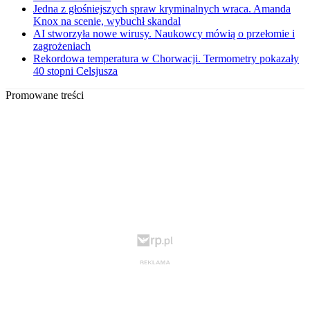
Jedna z głośniejszych spraw kryminalnych wraca. Amanda
Knox na scenie, wybuchł skandal
AI stworzyła nowe wirusy. Naukowcy mówią o przełomie i
zagrożeniach
Rekordowa temperatura w Chorwacji. Termometry pokazały
40 stopni Celsjusza
Promowane treści