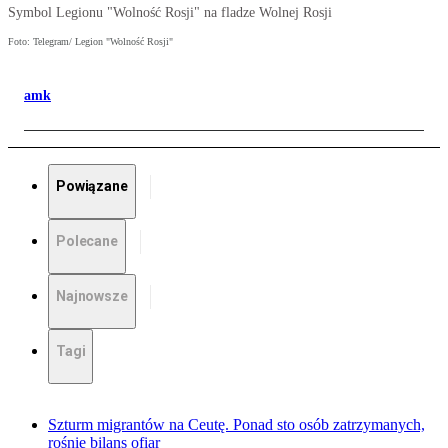
Symbol Legionu "Wolność Rosji" na fladze Wolnej Rosji
Foto: Telegram/ Legion "Wolność Rosji"
amk
Powiązane
Polecane
Najnowsze
Tagi
Szturm migrantów na Ceutę. Ponad sto osób zatrzymanych,
rośnie bilans ofiar