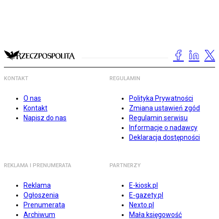
KONTAKT
REGULAMIN
O nas
Polityka Prywatności
Kontakt
Zmiana ustawień zgód
Napisz do nas
Regulamin serwisu
Informacje o nadawcy
Deklaracja dostępności
REKLAMA I PRENUMERATA
PARTNERZY
Reklama
E-kiosk.pl
Ogłoszenia
E-gazety.pl
Prenumerata
Nexto.pl
Archiwum
Mała księgowość