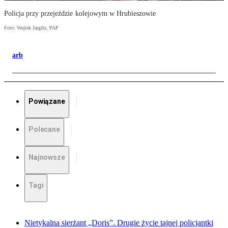
Policja przy przejeździe kolejowym w Hrubieszowie
Foto: Wojtek Jargiło, PAP
arb
Powiązane
Polecane
Najnowsze
Tagi
Nietykalna sierżant „Doris”. Drugie życie tajnej policjantki