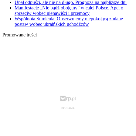
Upał odpuści, ale nie na długo. Prognoza na najbliższe dni
Manifestacje „Nie bądź obojętny” w całej Polsce. Apel o
sprzeciw wobec nienawiści i przemocy
Wspólnota Sumienia: Obserwujemy niepokojącą zmianę
postaw wobec ukraińskich uchodźców
Promowane treści