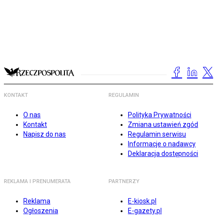
KONTAKT
REGULAMIN
O nas
Polityka Prywatności
Kontakt
Zmiana ustawień zgód
Napisz do nas
Regulamin serwisu
Informacje o nadawcy
Deklaracja dostępności
REKLAMA I PRENUMERATA
PARTNERZY
Reklama
E-kiosk.pl
Ogłoszenia
E-gazety.pl