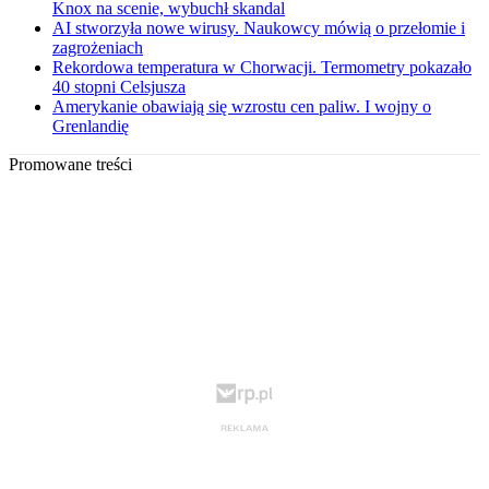
Knox na scenie, wybuchł skandal
AI stworzyła nowe wirusy. Naukowcy mówią o przełomie i
zagrożeniach
Rekordowa temperatura w Chorwacji. Termometry pokazało
40 stopni Celsjusza
Amerykanie obawiają się wzrostu cen paliw. I wojny o
Grenlandię
Promowane treści