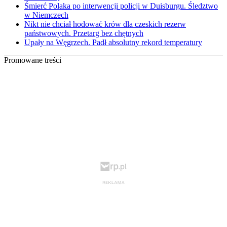
Śmierć Polaka po interwencji policji w Duisburgu. Śledztwo
w Niemczech
Nikt nie chciał hodować krów dla czeskich rezerw
państwowych. Przetarg bez chętnych
Upały na Węgrzech. Padł absolutny rekord temperatury
Promowane treści