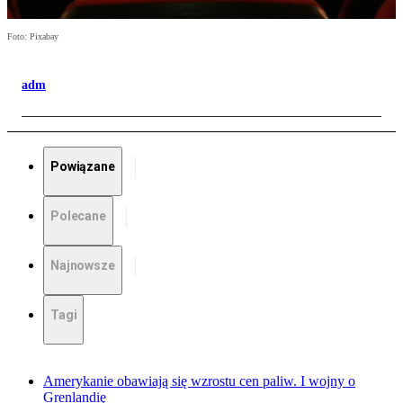
Foto: Pixabay
adm
Powiązane
Polecane
Najnowsze
Tagi
Amerykanie obawiają się wzrostu cen paliw. I wojny o
Grenlandię