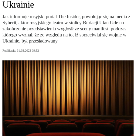
Ukrainie
Jak informuje rosyjski portal The Insider, powołując się na media z
Syberii, aktor rosyjskiego teatru w stolicy Buriacji Ułan Ude na
zakończenie przedstawienia wygłosił ze sceny manifest, podczas
którego wyznał, że ze względu na to, iż sprzeciwiał się wojnie w
Ukrainie, był prześladowany.
Publikacja:
31.03.2023 09:52