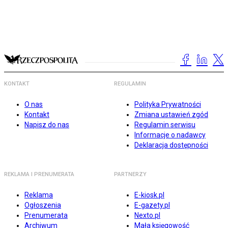
KONTAKT
REGULAMIN
O nas
Polityka Prywatności
Kontakt
Zmiana ustawień zgód
Napisz do nas
Regulamin serwisu
Informacje o nadawcy
Deklaracja dostępności
REKLAMA I PRENUMERATA
PARTNERZY
Reklama
E-kiosk.pl
Ogłoszenia
E-gazety.pl
Prenumerata
Nexto.pl
Archiwum
Mała księgowość