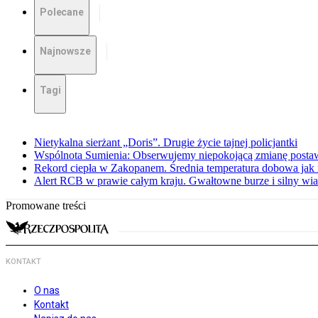
Polecane
Najnowsze
Tagi
Nietykalna sierżant „Doris”. Drugie życie tajnej policjantki
Wspólnota Sumienia: Obserwujemy niepokojącą zmianę posta
Rekord ciepła w Zakopanem. Średnia temperatura dobowa jak 
Alert RCB w prawie całym kraju. Gwałtowne burze i silny wia
Promowane treści
KONTAKT
O nas
Kontakt