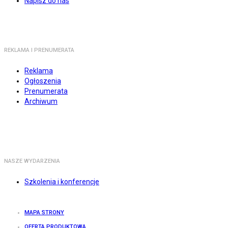
Napisz do nas
REKLAMA I PRENUMERATA
Reklama
Ogłoszenia
Prenumerata
Archiwum
NASZE WYDARZENIA
Szkolenia i konferencje
MAPA STRONY
OFERTA PRODUKTOWA