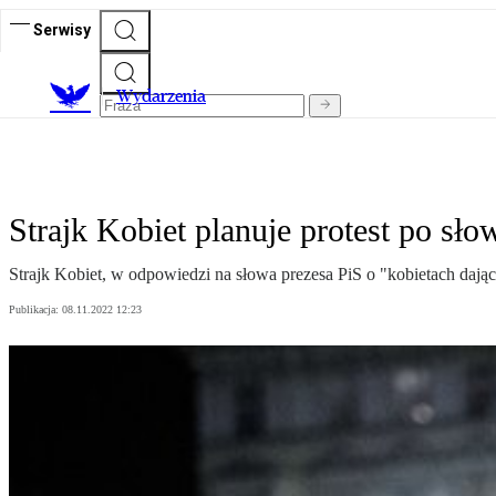
Serwisy
Wydarzenia
Strajk Kobiet planuje protest po sło
Strajk Kobiet, w odpowiedzi na słowa prezesa PiS o "kobietach dający
Publikacja:
08.11.2022 12:23