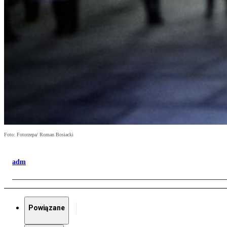
Foto: Fotorzepa/ Roman Bosiacki
adm
Powiązane