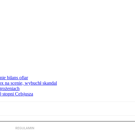
ie bilans ofiar
x na scenie, wybuchł skandal
grożeniach
stopni Celsjusza
REGULAMIN