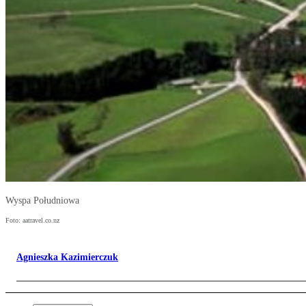
Wyspa Południowa
Foto: aatravel.co.nz
Agnieszka Kazimierczuk