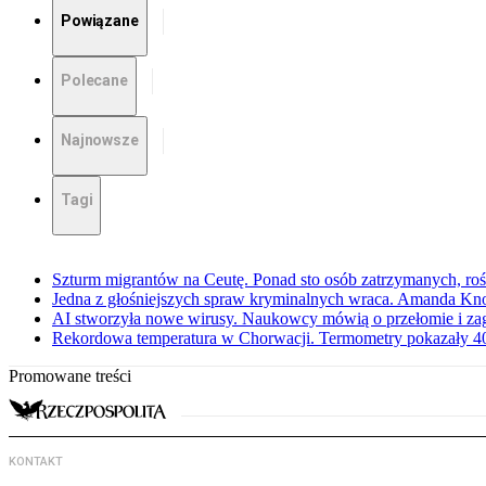
Powiązane
Polecane
Najnowsze
Tagi
Szturm migrantów na Ceutę. Ponad sto osób zatrzymanych, rośn
Jedna z głośniejszych spraw kryminalnych wraca. Amanda Kno
AI stworzyła nowe wirusy. Naukowcy mówią o przełomie i za
Rekordowa temperatura w Chorwacji. Termometry pokazały 40 
Promowane treści
KONTAKT