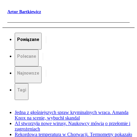
Artur Bartkiewicz
Powiązane
Polecane
Najnowsze
Tagi
Jedna z głośniejszych spraw kryminalnych wraca. Amanda
Knox na scenie, wybuchł skandal
AI stworzyła nowe wirusy. Naukowcy mówią o przełomie i
zagrożeniach
Rekordowa temperatura w Chorwacji. Termometry pokazało