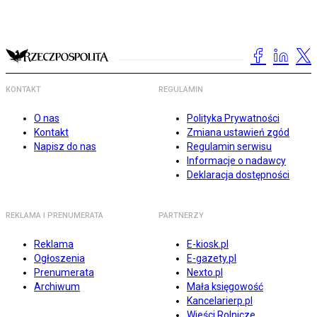
KONTAKT
REGULAMIN
O nas
Polityka Prywatności
Kontakt
Zmiana ustawień zgód
Napisz do nas
Regulamin serwisu
Informacje o nadawcy
Deklaracja dostępności
REKLAMA I PRENUMERATA
PARTNERZY
Reklama
E-kiosk.pl
Ogłoszenia
E-gazety.pl
Prenumerata
Nexto.pl
Archiwum
Mała księgowość
Kancelarierp.pl
Wieści Rolnicze