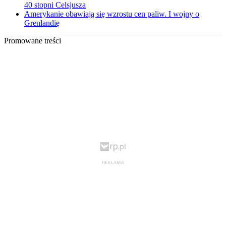
40 stopni Celsjusza
Amerykanie obawiają się wzrostu cen paliw. I wojny o
Grenlandię
Promowane treści