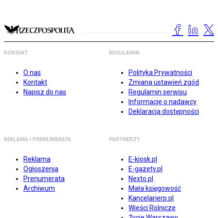
KONTAKT
REGULAMIN
O nas
Polityka Prywatności
Kontakt
Zmiana ustawień zgód
Napisz do nas
Regulamin serwisu
Informacje o nadawcy
Deklaracja dostępności
REKLAMA I PRENUMERATA
PARTNERZY
Reklama
E-kiosk.pl
Ogłoszenia
E-gazety.pl
Prenumerata
Nexto.pl
Archiwum
Mała księgowość
Kancelarierp.pl
Wieści Rolnicze
Życie Warszawy