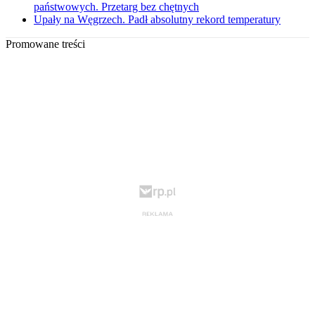
państwowych. Przetarg bez chętnych
Upały na Węgrzech. Padł absolutny rekord temperatury
Promowane treści