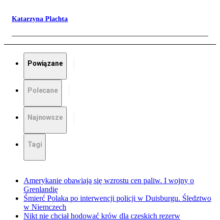
Katarzyna Plachta
Powiązane
Polecane
Najnowsze
Tagi
Amerykanie obawiają się wzrostu cen paliw. I wojny o
Grenlandię
Śmierć Polaka po interwencji policji w Duisburgu. Śledztwo
w Niemczech
Nikt nie chciał hodować krów dla czeskich rezerw