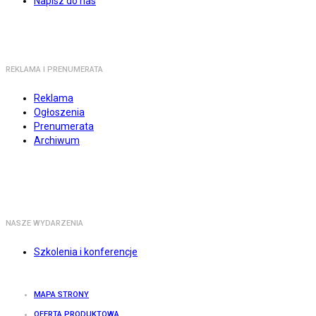
Napisz do nas
REKLAMA I PRENUMERATA
Reklama
Ogłoszenia
Prenumerata
Archiwum
NASZE WYDARZENIA
Szkolenia i konferencje
MAPA STRONY
OFERTA PRODUKTOWA