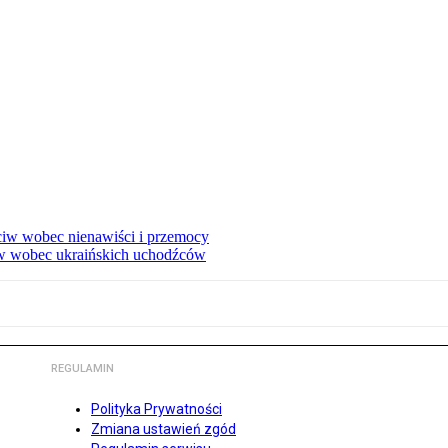
eciw wobec nienawiści i przemocy
w wobec ukraińskich uchodźców
REGULAMIN
Polityka Prywatności
Zmiana ustawień zgód