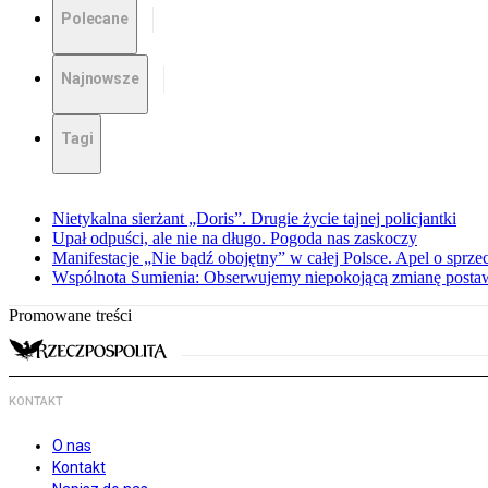
Polecane
Najnowsze
Tagi
Nietykalna sierżant „Doris”. Drugie życie tajnej policjantki
Upał odpuści, ale nie na długo. Pogoda nas zaskoczy
Manifestacje „Nie bądź obojętny” w całej Polsce. Apel o sprz
Wspólnota Sumienia: Obserwujemy niepokojącą zmianę posta
Promowane treści
KONTAKT
O nas
Kontakt