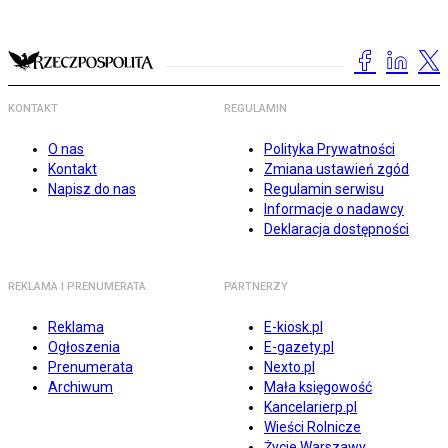
KONTAKT
REGULAMIN
O nas
Polityka Prywatności
Kontakt
Zmiana ustawień zgód
Napisz do nas
Regulamin serwisu
Informacje o nadawcy
Deklaracja dostępności
REKLAMA I PRENUMERATA
PARTNERZY
Reklama
E-kiosk.pl
Ogłoszenia
E-gazety.pl
Prenumerata
Nexto.pl
Archiwum
Mała księgowość
Kancelarierp.pl
Wieści Rolnicze
Życie Warszawy