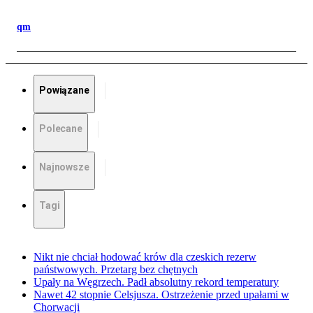
qm
Powiązane
Polecane
Najnowsze
Tagi
Nikt nie chciał hodować krów dla czeskich rezerw
państwowych. Przetarg bez chętnych
Upały na Węgrzech. Padł absolutny rekord temperatury
Nawet 42 stopnie Celsjusza. Ostrzeżenie przed upałami w
Chorwacji