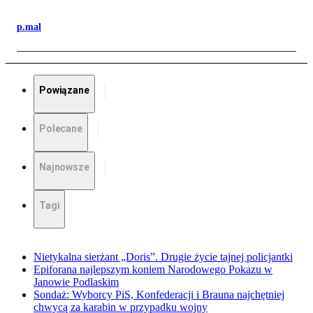
p.mal
Powiązane
Polecane
Najnowsze
Tagi
Nietykalna sierżant „Doris”. Drugie życie tajnej policjantki
Epiforana najlepszym koniem Narodowego Pokazu w
Janowie Podlaskim
Sondaż: Wyborcy PiS, Konfederacji i Brauna najchętniej
chwycą za karabin w przypadku wojny