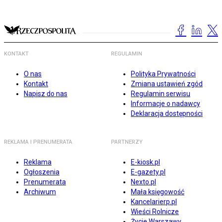
KONTAKT
REGULAMIN
O nas
Polityka Prywatności
Kontakt
Zmiana ustawień zgód
Napisz do nas
Regulamin serwisu
Informacje o nadawcy
Deklaracja dostępności
REKLAMA I PRENUMERATA
PARTNERZY
Reklama
E-kiosk.pl
Ogłoszenia
E-gazety.pl
Prenumerata
Nexto.pl
Archiwum
Mała księgowość
Kancelarierp.pl
Wieści Rolnicze
Życie Warszawy