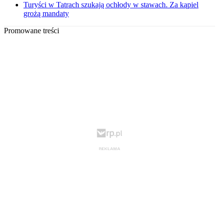
Turyści w Tatrach szukają ochłody w stawach. Za kąpiel
grożą mandaty
Promowane treści