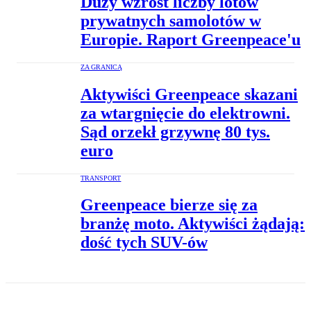
Duży wzrost liczby lotów
prywatnych samolotów w
Europie. Raport Greenpeace'u
ZA GRANICĄ
Aktywiści Greenpeace skazani
za wtargnięcie do elektrowni.
Sąd orzekł grzywnę 80 tys.
euro
TRANSPORT
Greenpeace bierze się za
branżę moto. Aktywiści żądają:
dość tych SUV-ów