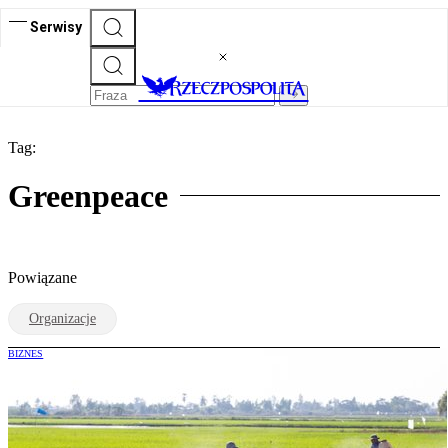
Serwisy
Tag:
Greenpeace
Powiązane
Organizacje
BIZNES
Ukryty problem umowy z Mercosur.
Toksyczne substancje wrócą do Europy?