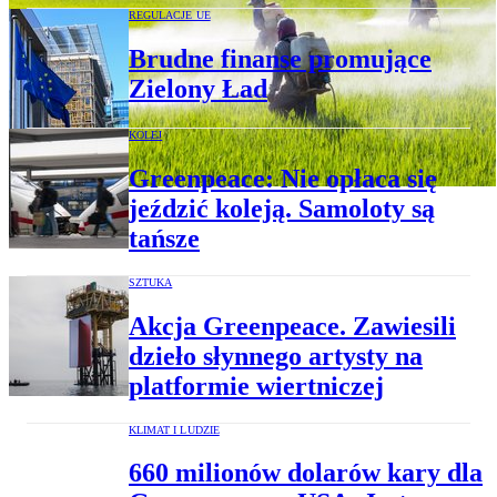
REGULACJE UE
Brudne finanse promujące
Zielony Ład
KOLEJ
Greenpeace: Nie opłaca się
jeździć koleją. Samoloty są
tańsze
SZTUKA
Akcja Greenpeace. Zawiesili
dzieło słynnego artysty na
platformie wiertniczej
KLIMAT I LUDZIE
660 milionów dolarów kary dla