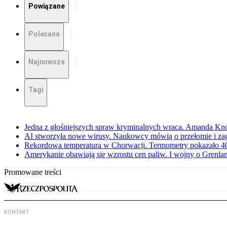
Powiązane
Polecane
Najnowsze
Tagi
Jedna z głośniejszych spraw kryminalnych wraca. Amanda Kno
AI stworzyła nowe wirusy. Naukowcy mówią o przełomie i za
Rekordowa temperatura w Chorwacji. Termometry pokazało 40 
Amerykanie obawiają się wzrostu cen paliw. I wojny o Grenla
Promowane treści
KONTAKT