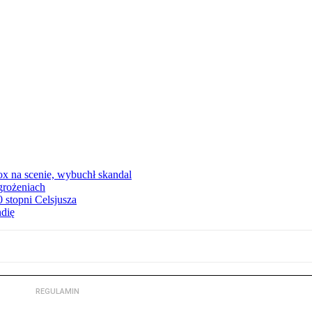
x na scenie, wybuchł skandal
grożeniach
stopni Celsjusza
ndię
REGULAMIN