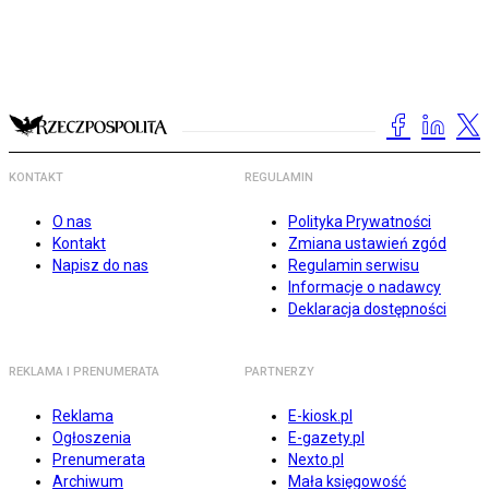
KONTAKT
REGULAMIN
O nas
Polityka Prywatności
Kontakt
Zmiana ustawień zgód
Napisz do nas
Regulamin serwisu
Informacje o nadawcy
Deklaracja dostępności
REKLAMA I PRENUMERATA
PARTNERZY
Reklama
E-kiosk.pl
Ogłoszenia
E-gazety.pl
Prenumerata
Nexto.pl
Archiwum
Mała księgowość