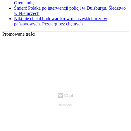
Grenlandię
Śmierć Polaka po interwencji policji w Duisburgu. Śledztwo
w Niemczech
Nikt nie chciał hodować krów dla czeskich rezerw
państwowych. Przetarg bez chętnych
Promowane treści