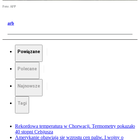
Foto: AFP
arb
Powiązane
Polecane
Najnowsze
Tagi
Rekordowa temperatura w Chorwacji. Termometry pokazało
40 stopni Celsjusza
Amerykanie obawiają się wzrostu cen paliw. I wojny o