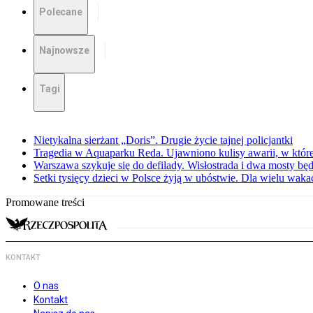
Polecane
Najnowsze
Tagi
Nietykalna sierżant „Doris”. Drugie życie tajnej policjantki
Tragedia w Aquaparku Reda. Ujawniono kulisy awarii, w której
Warszawa szykuje się do defilady. Wisłostrada i dwa mosty bę
Setki tysięcy dzieci w Polsce żyją w ubóstwie. Dla wielu wak
Promowane treści
KONTAKT
O nas
Kontakt