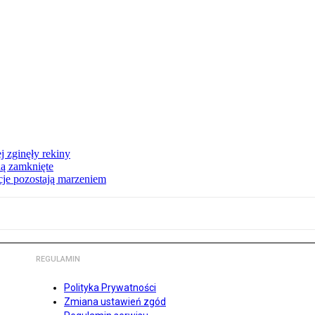
 zginęły rekiny
dą zamknięte
acje pozostają marzeniem
REGULAMIN
Polityka Prywatności
Zmiana ustawień zgód