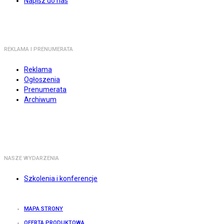
Napisz do nas
REKLAMA I PRENUMERATA
Reklama
Ogłoszenia
Prenumerata
Archiwum
NASZE WYDARZENIA
Szkolenia i konferencje
MAPA STRONY
OFERTA PRODUKTOWA