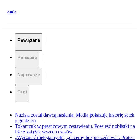
amk
Powiązane
Polecane
Najnowsze
Tagi
Nazista został dawcą nasienia. Media pokazują historię setek
jego dzieci
Tokarczuk w prestiżowym zestawieniu. Powieść noblistki na
liście książek wszech czasów
„Wyrzucić nielegalnych”, „chcemy bezpieczeństwa”. Protest