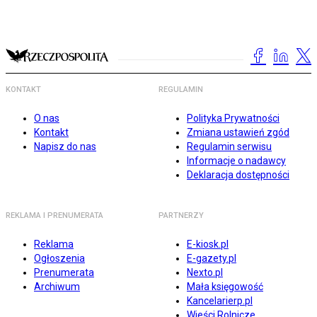
KONTAKT
REGULAMIN
O nas
Polityka Prywatności
Kontakt
Zmiana ustawień zgód
Napisz do nas
Regulamin serwisu
Informacje o nadawcy
Deklaracja dostępności
REKLAMA I PRENUMERATA
PARTNERZY
Reklama
E-kiosk.pl
Ogłoszenia
E-gazety.pl
Prenumerata
Nexto.pl
Archiwum
Mała księgowość
Kancelarierp.pl
Wieści Rolnicze