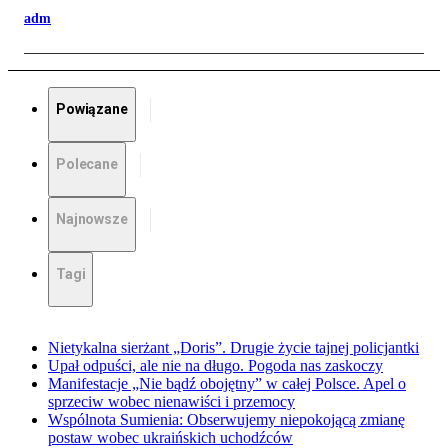
adm
Powiązane
Polecane
Najnowsze
Tagi
Nietykalna sierżant „Doris”. Drugie życie tajnej policjantki
Upał odpuści, ale nie na długo. Pogoda nas zaskoczy
Manifestacje „Nie bądź obojętny” w całej Polsce. Apel o
sprzeciw wobec nienawiści i przemocy
Wspólnota Sumienia: Obserwujemy niepokojącą zmianę
postaw wobec ukraińskich uchodźców