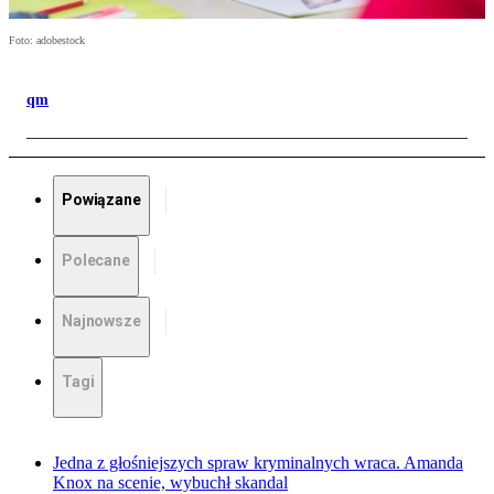
Foto: adobestock
qm
Powiązane
Polecane
Najnowsze
Tagi
Jedna z głośniejszych spraw kryminalnych wraca. Amanda
Knox na scenie, wybuchł skandal