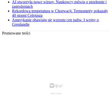
AI stworzyła nowe wirusy. Naukowcy mówią o przełomie i
zagrożeniach
Rekordowa temperatura w Chorwacji. Termometry pokazały
40 stopni Celsjusza
Amerykanie obawiają się wzrostu cen paliw. I wojny o
Grenlandię
Promowane treści