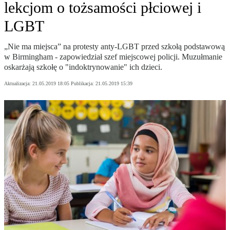
lekcjom o tożsamości płciowej i
LGBT
„Nie ma miejsca” na protesty anty-LGBT przed szkołą podstawową
w Birmingham - zapowiedział szef miejscowej policji. Muzułmanie
oskarżają szkołę o "indoktrynowanie" ich dzieci.
Aktualizacja:
21.05.2019 18:05
Publikacja:
21.05.2019 15:39