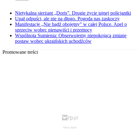
Nietykalna sierżant „Doris”. Drugie życie tajnej policjantki
Upał odpuści, ale nie na długo. Pogoda nas zaskoczy
Manifestacje „Nie bądź obojętny” w całej Polsce. Apel o
sprzeciw wobec nienawiści i przemocy
Wspólnota Sumienia: Obserwujemy niepokojącą zmianę
postaw wobec ukraińskich uchodźców
Promowane treści