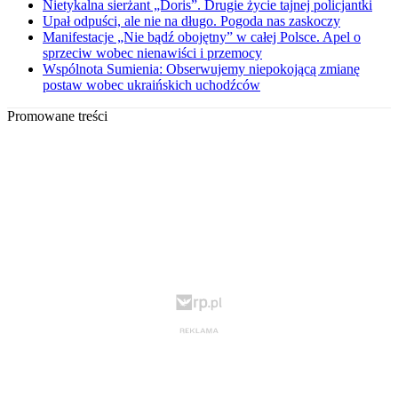
Nietykalna sierżant „Doris”. Drugie życie tajnej policjantki
Upał odpuści, ale nie na długo. Pogoda nas zaskoczy
Manifestacje „Nie bądź obojętny” w całej Polsce. Apel o
sprzeciw wobec nienawiści i przemocy
Wspólnota Sumienia: Obserwujemy niepokojącą zmianę
postaw wobec ukraińskich uchodźców
Promowane treści