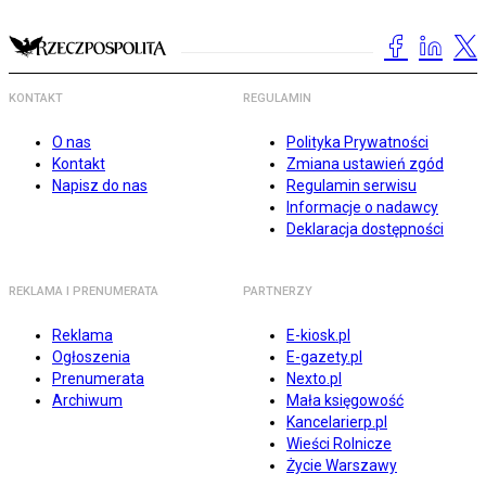
KONTAKT
REGULAMIN
O nas
Polityka Prywatności
Kontakt
Zmiana ustawień zgód
Napisz do nas
Regulamin serwisu
Informacje o nadawcy
Deklaracja dostępności
REKLAMA I PRENUMERATA
PARTNERZY
Reklama
E-kiosk.pl
Ogłoszenia
E-gazety.pl
Prenumerata
Nexto.pl
Archiwum
Mała księgowość
Kancelarierp.pl
Wieści Rolnicze
Życie Warszawy