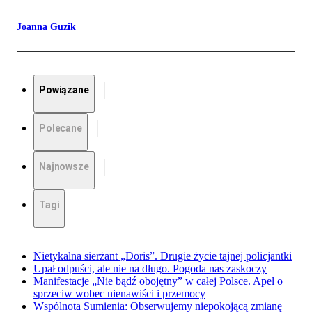
Joanna Guzik
Powiązane
Polecane
Najnowsze
Tagi
Nietykalna sierżant „Doris”. Drugie życie tajnej policjantki
Upał odpuści, ale nie na długo. Pogoda nas zaskoczy
Manifestacje „Nie bądź obojętny” w całej Polsce. Apel o
sprzeciw wobec nienawiści i przemocy
Wspólnota Sumienia: Obserwujemy niepokojącą zmianę