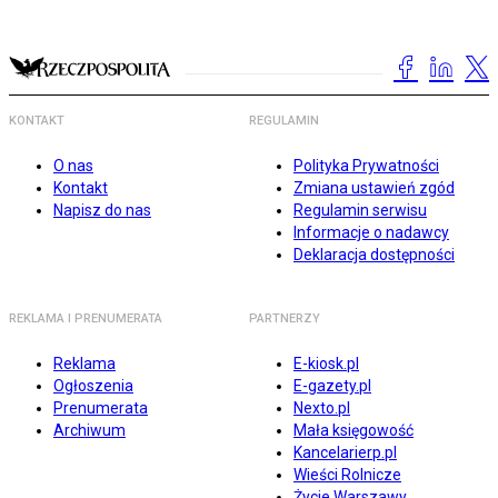
KONTAKT
REGULAMIN
O nas
Polityka Prywatności
Kontakt
Zmiana ustawień zgód
Napisz do nas
Regulamin serwisu
Informacje o nadawcy
Deklaracja dostępności
REKLAMA I PRENUMERATA
PARTNERZY
Reklama
E-kiosk.pl
Ogłoszenia
E-gazety.pl
Prenumerata
Nexto.pl
Archiwum
Mała księgowość
Kancelarierp.pl
Wieści Rolnicze
Życie Warszawy