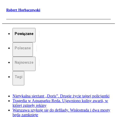
Robert Horbaczewski
Powiązane
Polecane
Najnowsze
Tagi
Nietykalna sierżant „Doris”. Drugie życie tajnej policjantki
Tragedia w Aquaparku Reda. Ujawniono kulisy awarii, w
której zginęły rekiny
Warszawa szykuje się do defilady. Wisłostrada i dwa mosty
będą zamknięte