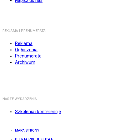
Napisz do nas
REKLAMA I PRENUMERATA
Reklama
Ogłoszenia
Prenumerata
Archiwum
NASZE WYDARZENIA
Szkolenia i konferencje
MAPA STRONY
OFERTA PRODUKTOWA