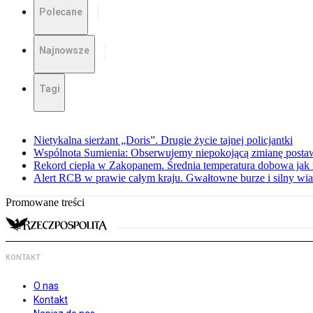
Polecane
Najnowsze
Tagi
Nietykalna sierżant „Doris”. Drugie życie tajnej policjantki
Wspólnota Sumienia: Obserwujemy niepokojącą zmianę posta
Rekord ciepła w Zakopanem. Średnia temperatura dobowa jak 
Alert RCB w prawie całym kraju. Gwałtowne burze i silny wia
Promowane treści
KONTAKT
O nas
Kontakt