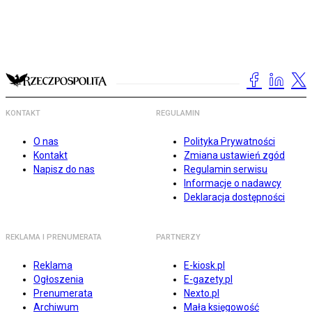
KONTAKT
REGULAMIN
O nas
Polityka Prywatności
Kontakt
Zmiana ustawień zgód
Napisz do nas
Regulamin serwisu
Informacje o nadawcy
Deklaracja dostępności
REKLAMA I PRENUMERATA
PARTNERZY
Reklama
E-kiosk.pl
Ogłoszenia
E-gazety.pl
Prenumerata
Nexto.pl
Archiwum
Mała księgowość