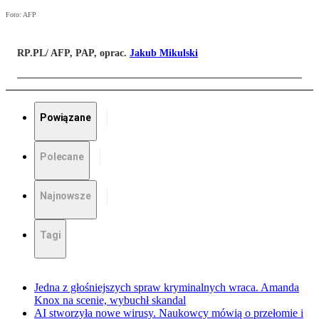
Foto: AFP
RP.PL/ AFP, PAP, oprac.
Jakub Mikulski
Powiązane
Polecane
Najnowsze
Tagi
Jedna z głośniejszych spraw kryminalnych wraca. Amanda
Knox na scenie, wybuchł skandal
AI stworzyła nowe wirusy. Naukowcy mówią o przełomie i