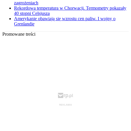
zagrożeniach
Rekordowa temperatura w Chorwacji. Termometry pokazały
40 stopni Celsjusza
Amerykanie obawiają się wzrostu cen paliw. I wojny o
Grenlandię
Promowane treści