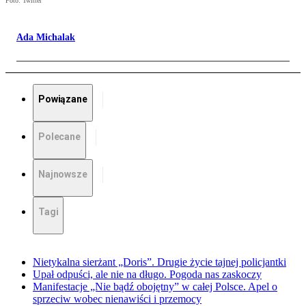
Foto: Twitter
Ada Michalak
Powiązane
Polecane
Najnowsze
Tagi
Nietykalna sierżant „Doris”. Drugie życie tajnej policjantki
Upał odpuści, ale nie na długo. Pogoda nas zaskoczy
Manifestacje „Nie bądź obojętny” w całej Polsce. Apel o
sprzeciw wobec nienawiści i przemocy