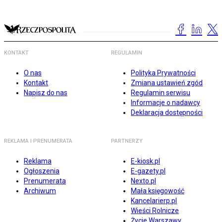
KONTAKT
REGULAMIN
O nas
Polityka Prywatności
Kontakt
Zmiana ustawień zgód
Napisz do nas
Regulamin serwisu
Informacje o nadawcy
Deklaracja dostępności
REKLAMA I PRENUMERATA
PARTNERZY
Reklama
E-kiosk.pl
Ogłoszenia
E-gazety.pl
Prenumerata
Nexto.pl
Archiwum
Mała księgowość
Kancelarierp.pl
Wieści Rolnicze
Życie Warszawy