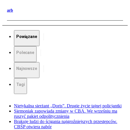
arb
Powiązane
Polecane
Najnowsze
Tagi
Nietykalna sierżant „Doris”. Drugie życie tajnej policjantki
Siemoniak zapowiada zmiany w CBA. We wrześniu ma
ruszyć pakiet odpolitycznienia
Brakuje ludzi do ścigania najgroźniejszych przestępców.
CBŚP otwiera nabór