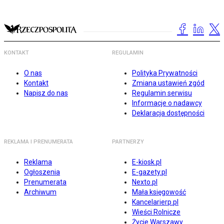
KONTAKT
REGULAMIN
O nas
Polityka Prywatności
Kontakt
Zmiana ustawień zgód
Napisz do nas
Regulamin serwisu
Informacje o nadawcy
Deklaracja dostępności
REKLAMA I PRENUMERATA
PARTNERZY
Reklama
E-kiosk.pl
Ogłoszenia
E-gazety.pl
Prenumerata
Nexto.pl
Archiwum
Mała księgowość
Kancelarierp.pl
Wieści Rolnicze
Życie Warszawy