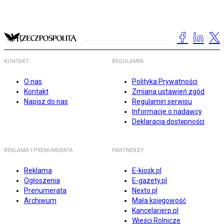
KONTAKT
REGULAMIN
O nas
Polityka Prywatności
Kontakt
Zmiana ustawień zgód
Napisz do nas
Regulamin serwisu
Informacje o nadawcy
Deklaracja dostępności
REKLAMA I PRENUMERATA
PARTNERZY
Reklama
E-kiosk.pl
Ogłoszenia
E-gazety.pl
Prenumerata
Nexto.pl
Archiwum
Mała księgowość
Kancelarierp.pl
Wieści Rolnicze