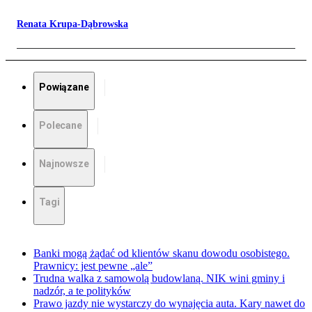
Renata Krupa-Dąbrowska
Powiązane
Polecane
Najnowsze
Tagi
Banki mogą żądać od klientów skanu dowodu osobistego.
Prawnicy: jest pewne „ale”
Trudna walka z samowolą budowlaną. NIK wini gminy i
nadzór, a te polityków
Prawo jazdy nie wystarczy do wynajęcia auta. Kary nawet do