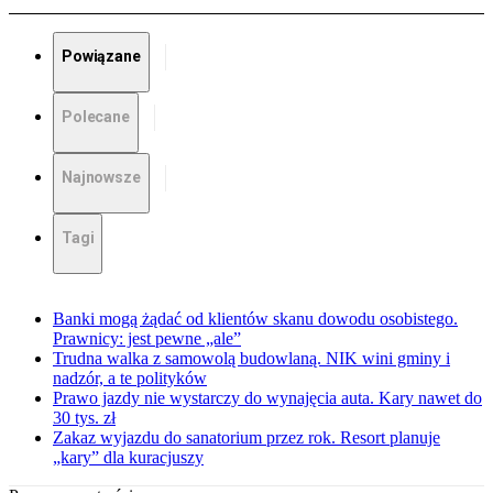
Powiązane
Polecane
Najnowsze
Tagi
Banki mogą żądać od klientów skanu dowodu osobistego.
Prawnicy: jest pewne „ale”
Trudna walka z samowolą budowlaną. NIK wini gminy i
nadzór, a te polityków
Prawo jazdy nie wystarczy do wynajęcia auta. Kary nawet do
30 tys. zł
Zakaz wyjazdu do sanatorium przez rok. Resort planuje
„kary” dla kuracjuszy