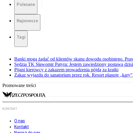
Polecane
Najnowsze
Tagi
Banki mogą żądać od klientów skanu dowodu osobistego. Praw
Sędzia TK Sławomir Patyra: Jestem zawiedziony postawą dzisiej
Pijani kierowcy z zakazem prowadzenia pójdą za kratki
Zakaz wyjazdu do sanatorium przez rok. Resort planuje „kary”
Promowane treści
KONTAKT
O nas
Kontakt
Napisz do nas