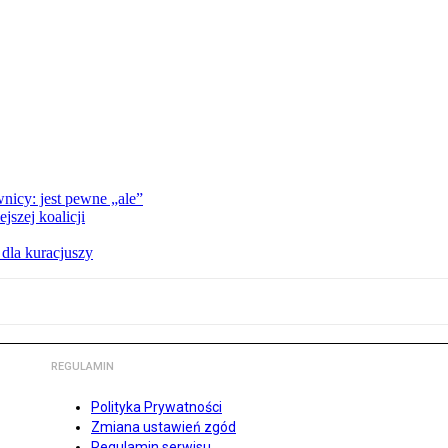
nicy: jest pewne „ale”
szej koalicji
 dla kuracjuszy
REGULAMIN
Polityka Prywatności
Zmiana ustawień zgód
Regulamin serwisu