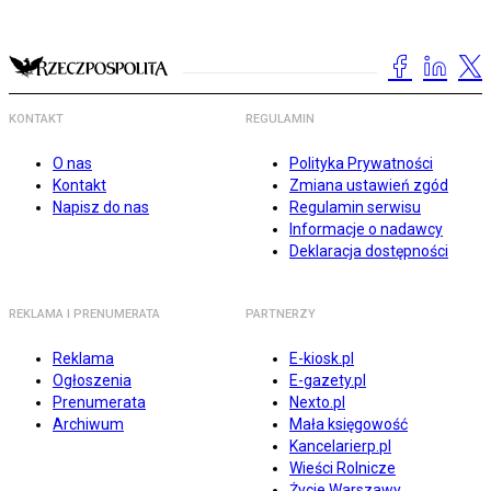
KONTAKT
REGULAMIN
O nas
Polityka Prywatności
Kontakt
Zmiana ustawień zgód
Napisz do nas
Regulamin serwisu
Informacje o nadawcy
Deklaracja dostępności
REKLAMA I PRENUMERATA
PARTNERZY
Reklama
E-kiosk.pl
Ogłoszenia
E-gazety.pl
Prenumerata
Nexto.pl
Archiwum
Mała księgowość
Kancelarierp.pl
Wieści Rolnicze
Życie Warszawy