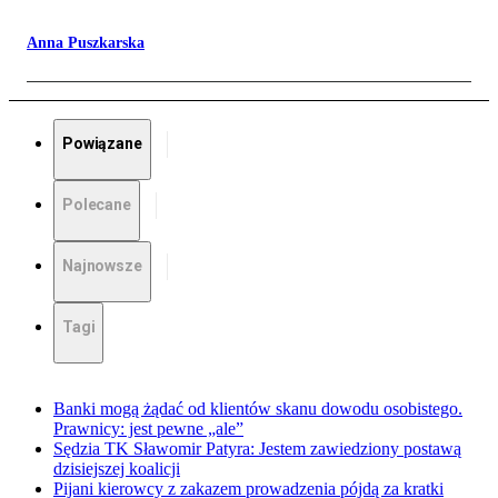
Anna Puszkarska
Powiązane
Polecane
Najnowsze
Tagi
Banki mogą żądać od klientów skanu dowodu osobistego.
Prawnicy: jest pewne „ale”
Sędzia TK Sławomir Patyra: Jestem zawiedziony postawą
dzisiejszej koalicji
Pijani kierowcy z zakazem prowadzenia pójdą za kratki