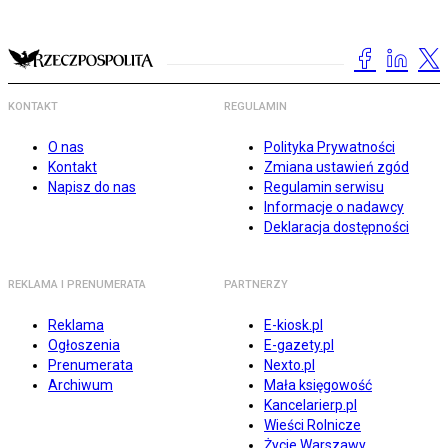
KONTAKT
REGULAMIN
O nas
Polityka Prywatności
Kontakt
Zmiana ustawień zgód
Napisz do nas
Regulamin serwisu
Informacje o nadawcy
Deklaracja dostępności
REKLAMA I PRENUMERATA
PARTNERZY
Reklama
E-kiosk.pl
Ogłoszenia
E-gazety.pl
Prenumerata
Nexto.pl
Archiwum
Mała księgowość
Kancelarierp.pl
Wieści Rolnicze
Życie Warszawy