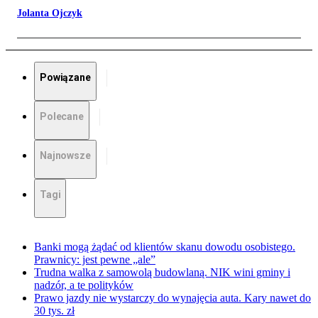
Jolanta Ojczyk
Powiązane
Polecane
Najnowsze
Tagi
Banki mogą żądać od klientów skanu dowodu osobistego.
Prawnicy: jest pewne „ale”
Trudna walka z samowolą budowlaną. NIK wini gminy i
nadzór, a te polityków
Prawo jazdy nie wystarczy do wynajęcia auta. Kary nawet do
30 tys. zł